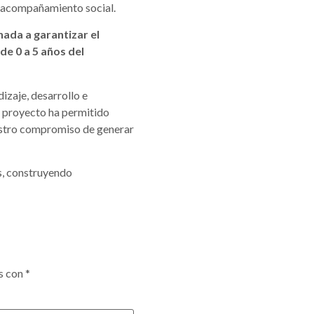
el acompañamiento social.
ada a garantizar el
de 0 a 5 años del
zaje, desarrollo e
l proyecto ha permitido
uestro compromiso de generar
s, construyendo
s con
*