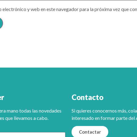
 electrónico y web en este navegador para la próxima vez que co
er
Contacto
mera mano todas las novedades
Si quieres conocernos más, cola
les que llevamos a cabo.
interesado en formar parte del 
Contactar